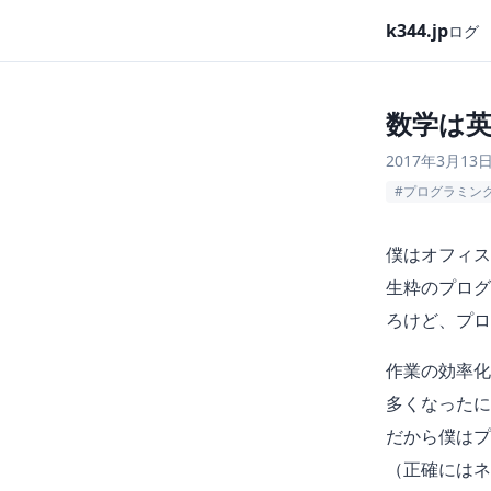
k344.jp
ログ
数学は
2017年3月13
#プログラミン
僕はオフィス
生粋のプログ
ろけど、プロ
作業の効率化
多くなったに
だから僕はプ
（正確にはネ