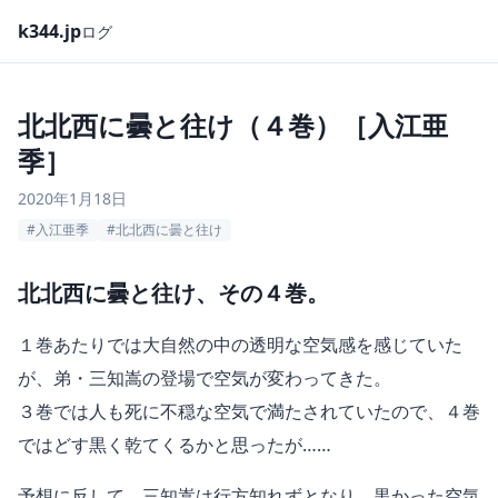
k344.jp
ログ
北北西に曇と往け（４巻）［入江亜
季］
2020年1月18日
#入江亜季
#北北西に曇と往け
北北西に曇と往け、その４巻。
１巻あたりでは大自然の中の透明な空気感を感じていた
が、弟・三知嵩の登場で空気が変わってきた。
３巻では人も死に不穏な空気で満たされていたので、４巻
ではどす黒く乾てくるかと思ったが……
予想に反して、三知嵩は行方知れずとなり、黒かった空気